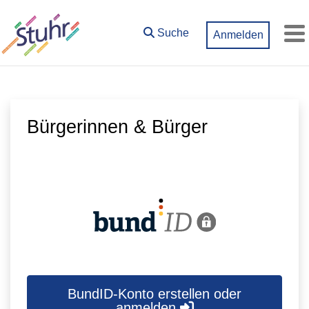
Zum Hauptinhalt springen
Suche
Anmelden
M
Bürgerinnen & Bürger
BundID-Konto erstellen oder
anmelden