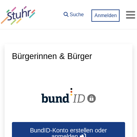
Zum Hauptinhalt springen
Suche
Anmelden
M
Bürgerinnen & Bürger
BundID-Konto erstellen oder
anmelden