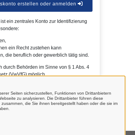
konto erstellen oder anmelden
t ein zentrales Konto zur Identifizierung
esondere:
en,
nen ein Recht zustehen kann
, die beruflich oder gewerblich tätig sind.
h durch Behörden im Sinne von § 1 Abs. 4
etz (VwVfG) möglich.
erer Seiten sicherzustellen, Funktionen von Drittanbietern
ebseite zu analysieren. Die Drittanbieter führen diese
 zusammen, die Sie ihnen bereitgestellt haben oder die sie im
aben.