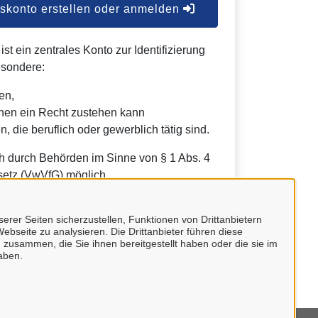
konto erstellen oder anmelden
t ein zentrales Konto zur Identifizierung
esondere:
en,
nen ein Recht zustehen kann
, die beruflich oder gewerblich tätig sind.
h durch Behörden im Sinne von § 1 Abs. 4
etz (VwVfG) möglich.
erer Seiten sicherzustellen, Funktionen von Drittanbietern
ebseite zu analysieren. Die Drittanbieter führen diese
 zusammen, die Sie ihnen bereitgestellt haben oder die sie im
aben.