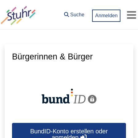
Zum Hauptinhalt springen
Suche
Anmelden
M
Bürgerinnen & Bürger
BundID-Konto erstellen oder
anmelden