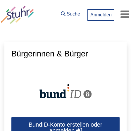
Zum Hauptinhalt springen
Suche
Anmelden
M
Bürgerinnen & Bürger
BundID-Konto erstellen oder
anmelden