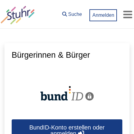
Zum Hauptinhalt springen
Suche
Anmelden
M
Bürgerinnen & Bürger
BundID-Konto erstellen oder
anmelden