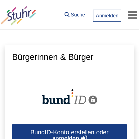
Zum Hauptinhalt springen
Suche
Anmelden
M
Bürgerinnen & Bürger
BundID-Konto erstellen oder
anmelden